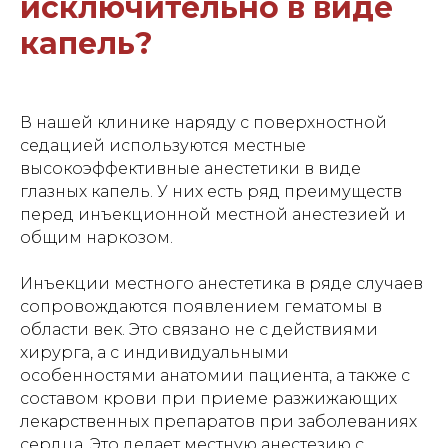
исключительно в виде
капель?
В нашей клинике наряду с поверхностной
седацией используются местные
высокоэффективные анестетики в виде
глазных капель. У них есть ряд преимуществ
перед инъекционной местной анестезией и
общим наркозом.
ПРОЙДИТЕ ОБСЛЕДОВАНИЕ
НА КАТАРАКТУ
Инъекции местного анестетика в ряде случаев
у ведущего катарактального хирурга
Центра лечения катаракты в Санкт-
сопровождаются появлением гематомы в
Петербурге
области век. Это связано не с действиями
хирурга, а с индивидуальными
особенностями анатомии пациента, а также с
составом крови при приеме разжижающих
лекарственных препаратов при заболеваниях
сердца. Это делает местную анестезию с