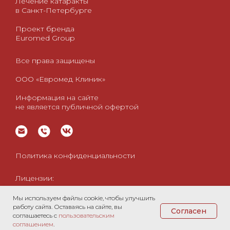
Лечение катаракты
в Санкт-Петербурге
Проект бренда
Euromed Group
Все права защищены
ООО «Евромед Клиник»
Информация на сайте
не является публичной офертой
Политика конфиденциальности
Лицензии:
- Выписка на 02.06.2022
Мы используем файлы cookie, чтобы улучшить
- Выписка на 05.02.2026
работу сайта. Оставаясь на сайте, вы
Согласен
соглашаетесь с
пользовательским
соглашением
.