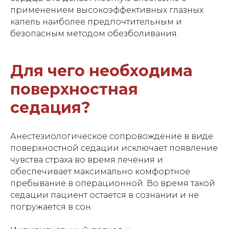
Отправляя заявку, вы соглашаетесь с
политикой
применением высокоэффективных глазных
конфиденциальности
и даете согласие на обработку
капель наиболее предпочтительным и
персональных данных
безопасным методом обезболивания.
Оставить заявку
Для чего необходима
поверхностная
седация?
Анестезиологическое сопровождение в виде
поверхностной седации исключает появление
чувства страха во время лечения и
обеспечивает максимально комфортное
пребывание в операционной. Во время такой
седации пациент остается в сознании и не
погружается в сон.